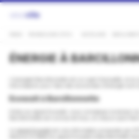
Panneau de gestion des cookies
FRANCE
PROVENCE-ALPES-CÔTE D'AZUR
HAUTES-ALPES
BARCILLONNET
ÉNERGIE À BARCILLON
L'energieà Barcillonnette est un sujet d'actualité, et en p
informations pour faire des économies d'énergie sont s
Ecowatt à Barcillonnette
Grâce au signal Ecowatt, vous connaissez la tension du r
Barcillonnette est connue de tous, et chacun peut fair
Le
signal Ecowatt
est une information proposée par RTE 
dessous le détail du signal Ecowatt à Barcillonnette he