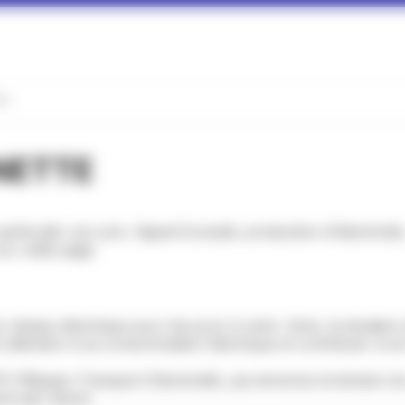
TE
NETTE
articulier son prix. Signal Ecowatt, production d'électricité, 
ur cette page.
éseau électrique pour les jours à venir. Ainsi, la situation
e attention à sa consommation électrique et contribuer à so
(Réseau Transport Electricité), qui annonce la tension du 
ure par heure.