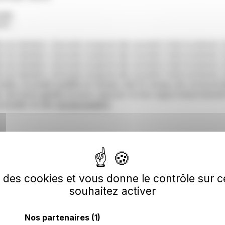
ir :
re en tension. Aucune coupure de courant n'est à prévoir à
re en tension. Aucune coupure de courant n'est à prévoir à
re en tension. Aucune coupure de courant n'est à prévoir à
re en tension. Aucune coupure de courant n'est à prévoir à
onnette, Ecowatt qualifie en temps réel le niveau de consomm
ter les bons gestes et pour assurer le bon approvisionneme
nsulter le site
monecowatt.fr
se des cookies et vous donne le contrôle sur
souhaitez activer
nette
Nos partenaires
(1)