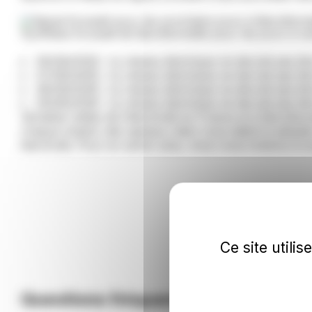
Synthèse Ecowatt de Barcillonnette pour les jours à ven
06/08/2026 : Le réseau électrique ne devrait pas êt
07/08/2026 : Le réseau électrique ne devrait pas êt
08/08/2026 : Le réseau électrique ne devrait pas êt
09/08/2026 : Le réseau électrique ne devrait pas êt
Véritable météo de l’électricité en France et à Barcill
chaque instant, des signaux clairs vous aident à adop
électricité. Pour en savoir plus, nous vous invitons à co
Ce site utili
Questions fréquentes sur Barcillon