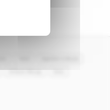
s en tension.
stre
Tallard
Argentière-la-Bessée
Val Buëch-Méouge
Serres