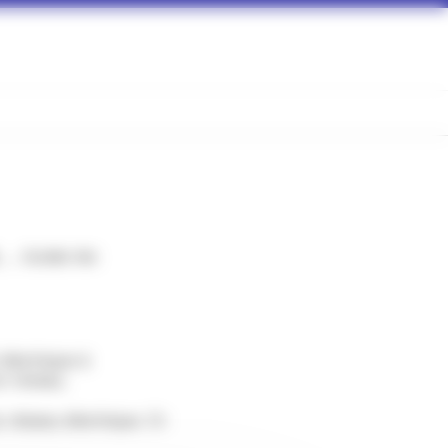
... toutes les
 électrique à
n niveau.
réseau électrique. Ci-