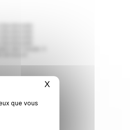
 Barcillonnette
 Barcillonnette
 Barcillonnette
 Barcillonnette
ation des Français. A
nt de tous en
X
Masquer le bandeau 
 ceux que vous