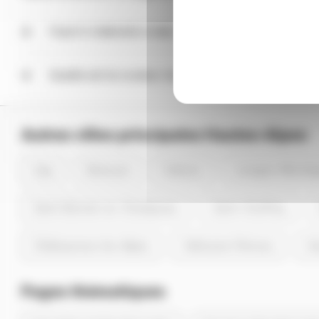
Faut-il s'attendre à des coupures électriques dans
Entre aujourd'hui 06/08/2026 et le 09/08/2026, aucune 
Quelle est la couleur du signal Ecowatt à Barcillon
Jusqu'au 09/08/2026, le signal Ecowatt est vert à Barcil
Autres villes principales Hautes-Alpes
Gap
Briançon
Embrun
Laragne-Montég
Saint-Bonnet-en-Champsaur
Saint-Chaffrey
Châteauroux-les-Alpes
Vallouise-Pelvoux
Sa
Pages thématiques