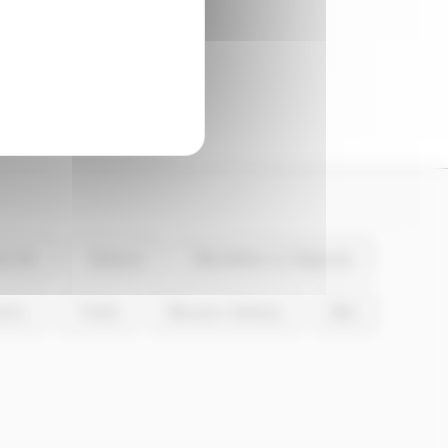
n.
du-Var
Vallauris
Mandelieu-la-Napoule
rros
Trinité
Mouans-Sartoux
Biot