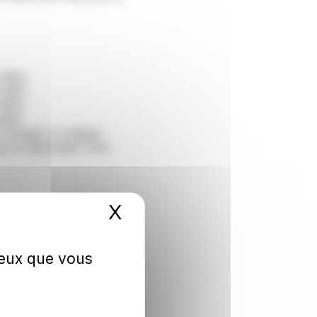
 Biot
 Biot
 Biot
Biot
 Français. A chaque
 en électricité. Pour
X
Masquer le bandeau 
 ceux que vous