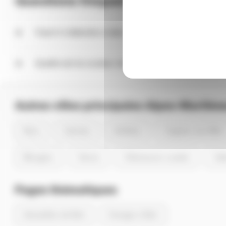
Questions fréquentes sur Biot
Faut-il s'attendre à des coupures électriques dans
Entre aujourd'hui 08/08/2026 et le 11/08/2026, aucune c
Quelle est la couleur du signal Ecowatt à Biot dans
Jusqu'au 11/08/2026, le signal Ecowatt est vert à Biot, 
Autres villes principales Alpes-Maritim
Nice
Cannes
Antibes
Cagnes-sur-Mer
Mougins
Vence
Villeneuve-Loubet
Va
Pages thématiques
Actualités de Biot
Energie à Biot