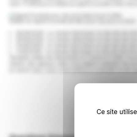
venir. Ci-dessous le détail du signal Ecowatt à Biot heu
Détails du signal Ecowatt de Biot pour les jours à venir 
08/08/2026 : Le réseau électrique ne devrait pas êt
09/08/2026 : Le réseau électrique ne devrait pas êt
10/08/2026 : Le réseau électrique ne devrait pas êt
11/08/2026 : Le réseau électrique ne devrait pas êt
Véritable météo de l’électricité en France et à Biot, E
instant, des signaux clairs vous aident à adopter les b
en savoir plus, nous vous invitons à consulter le site
m
Ce site utili