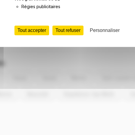
Régies publicitaires
 les prochains jours à Biot ?
Tout accepter
Tout refuser
Personnaliser
oupure d'électricité n'est à craindre à Biot.
 les jours à venir ?
ce qui signifie que le système électrique n'est pas en tensio
es
Grasse
Cannet
Menton
Saint-Laurent-
lbonne
Beausoleil
Roquebrune-Cap-Martin
Ca