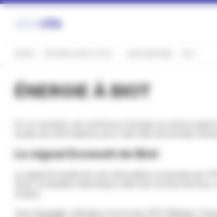
Panneau de gestion des cookies
FRANCE
PROVENCE-ALPES-CÔTE D'AZUR
ALPES-MARITIMES
BIOT
ÉNERGIE À BIOT
En ce moment, de nombreux français se préoccupent du pr
toutes les informations pour faire des économies d'éne
Le signal Ecowatt de Biot
Le signal Ecowatt est une information proposée par RTE
Ainsi, la situation électrique à Biot est connue de tou
niveau.
Avec
Ecowatt
, indicateur fourni par RTE (Réseau Trans