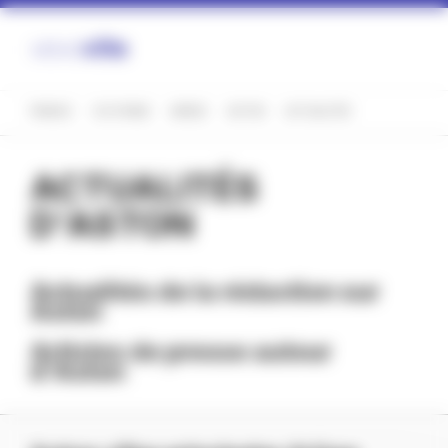
Panneau de gestion des cookies
FRANCE
OCCITANIE
ARIÈGE
ASTON
ACTUALITÉS
ACTUALITÉS
D'ASTON
Actualités de la rédaction sur
Aston
Articles de presse autour
d'Aston