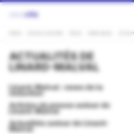
Panneau de gestion des cookies
FRANCE
NOUVELLE-AQUITAINE
CREUSE
LINARD-MALVAL
ACTUALI
ACTUALITÉS DE
LINARD-MALVAL
Linard-Malval : news de la
rédaction
Articles de presse autour de
Linard-Malval
Actualités autour de Linard-
Malval