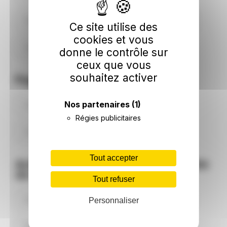
Saint-Dizier-Masbaraud
Dun-le-Palestel
Ce site utilise des
cookies et vous
Saint-Agnant-de-Versillat
donne le contrôle sur
ceux que vous
souhaitez activer
Pages thématiques
Nos partenaires
(1)
Actualités de Linard-Malval
Régies publicitaires
Energie à Linard-Malval
Tout accepter
Actualité des communes à proximité
de Linard-Malval
Tout refuser
Articles sur Mortroux
Articles sur Bonnat
Personnaliser
Articles sur Chéniers