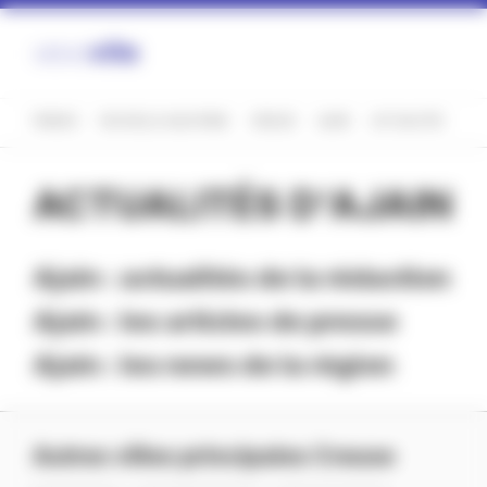
Panneau de gestion des cookies
FRANCE
NOUVELLE-AQUITAINE
CREUSE
AJAIN
ACTUALITÉS
ACTUALITÉS D'AJAIN
Ajain : actualités de la rédaction
Ajain : les articles de presse
Ajain : les news de la région
Autres villes principales Creuse