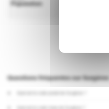
Population
Météo
Questions fréquentes sur Surgère
Quel est le code postal de Surgères ?
Le code postal de Surgères est 17700. Ce code peut êt
du bureau de poste qui distribue le courrier (bureau di
Quel est le code Insee de Surgères ?