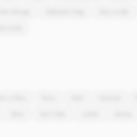
Hiers-Brouage
Châtelaillon-Plage
Nieul-sur-Mer
nte-Soulle
erre-La-Noue
Devise
Vouhé
Puyravault
Benon
Saint-Crépin
Landrais
Annezay