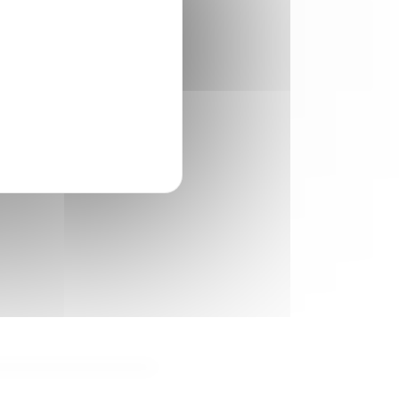
ourisme
squ'il s'agit du code