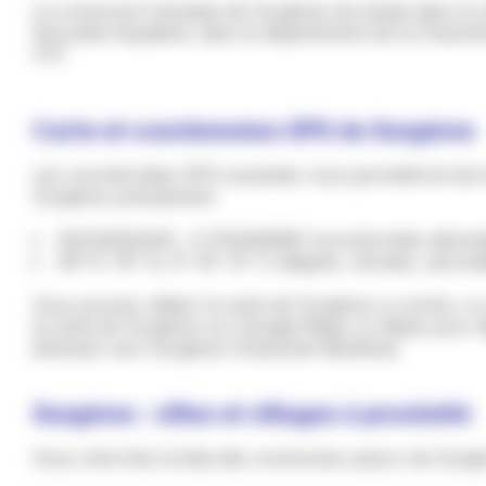
La commune française de Surgères est située dans la 
Nouvelle-Aquitaine, dans le département de la Charen
(17).
Carte et coordonnées GPS de Surgères
Les coordonnées GPS suivantes vous permettront de l
Surgères précisément
46.104633420, -0.753406085 (coordonnées décima
46° 6' 16" N, 0° 45' 12" O (degrés, minutes, second
Vous pouvez utiliser la carte de Surgères ci-contre, o
la carte de Surgères sur Google Maps ou Waze pour dé
itinéraire vers Surgères (Charente-Maritime).
Surgères : villes et villages à proximité
Vous cherchez la liste des communes autour de Surgè