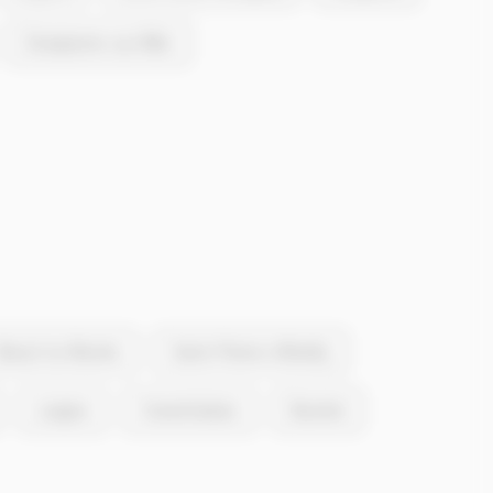
Dompierre-sur-Mer
Breuil-la-Réorte
Saint-Pierre-d'Amilly
Laigne
Cramchaban
Bouhet