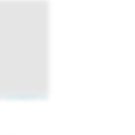
s ©
OpenStreetMap
/
OSM France