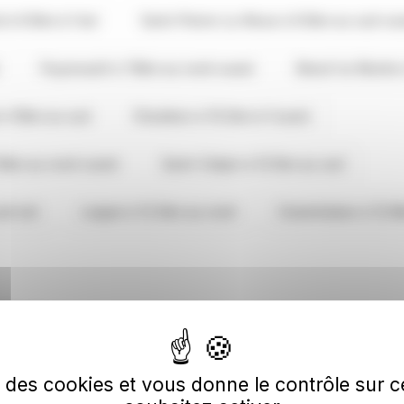
 à 6.5km à l'est
Saint-Pierre-La-Noue à 6.5km au sud-ou
Puyravault à 7.8km au nord-ouest
Breuil-la-Réorte
 à 10km au sud
Chambon à 10.2km à l'ouest
.6km au nord-ouest
Saint-Crépin à 12.1km au sud
ud-est
Laigne à 12.3km au nord
Cramchaban à 12.9
gères
se des cookies et vous donne le contrôle sur
SURGÈRES
SURGÈRES
SU