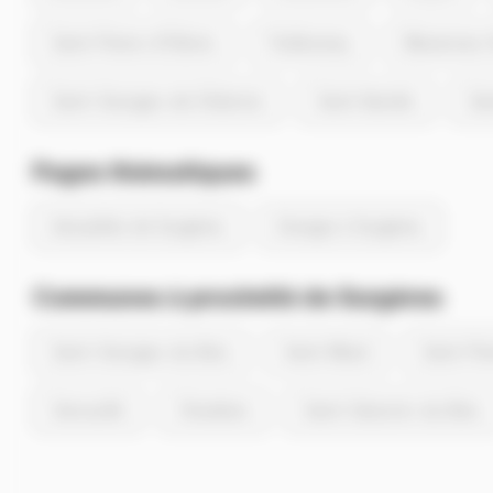
Saint-Pierre-d'Oléron
Puilboreau
Marennes-
Saint-Georges-de-Didonne
Saint-Xandre
Sai
Pages thématiques
Actualités de Surgères
Energie à Surgères
Communes à proximité de Surgères
Saint-Georges-du-Bois
Saint-Mard
Saint-Pi
Genouillé
Chambon
Saint-Saturnin-du-Bois