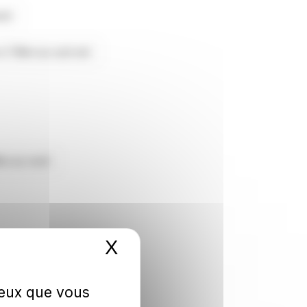
est
 à 7.9km au sud-est
km au nord
X
Masquer le bandeau 
 ceux que vous
RGÈRES