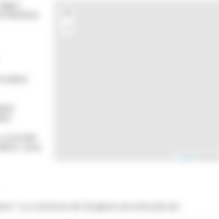
région
+
te-Maritime
−
ocaliser
les)
es)
u consulter
finir votre
Leaflet
| donnée
res ? La commune de Surgères est entourée de :