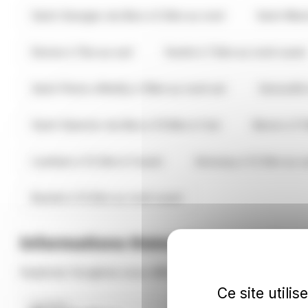
Saint-Georges-du-Bois à 5.3km au nord
Saint-Mard
Devise à 7km au sud
Vouhé à 7.2km au nord-ouest
Saint-Pierre-d'Amilly à 10km au nord-est
Genouillé
Saint-Saturnin-du-Bois à 10.6km à l'est
Benon à 11
Landrais à 12.2km à l'ouest
Annezay à 12.3km au s
Bouhet à 13.3km au nord-ouest
Informations thématiques sur Sur
Explorez Surgères sous différents angles thématiques.
Ce site utili
SURGÈRES
SURGÈRES