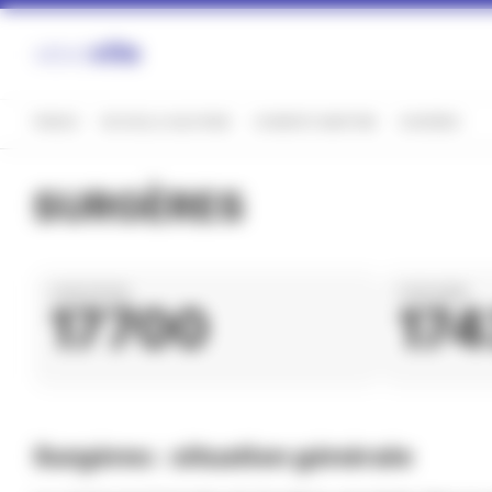
Panneau de gestion des cookies
FRANCE
NOUVELLE-AQUITAINE
CHARENTE-MARITIME
SURGÈRES
SURGÈRES
CODE POSTAL
CODE INSEE
17700
17
Surgères : situation générale