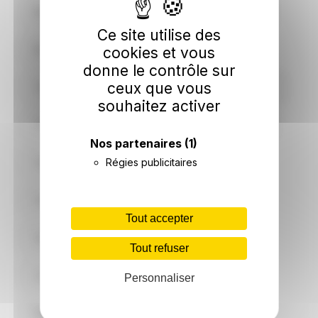
Boissy-Saint-Léger
Bonneuil-sur-Marne
Ce site utilise des
Bry-sur-Marne
Cachan
cookies et vous
donne le contrôle sur
ceux que vous
Champigny-sur-Marne
Charenton-le-Pont
souhaitez activer
Chennevières-sur-Marne
Chevilly-Larue
Nos partenaires
(1)
Choisy-le-Roi
Régies publicitaires
Créteil
Fontenay-sous-Bois
Fresnes
Tout accepter
Gentilly
Haÿ-les-Roses
Tout refuser
Ivry-sur-Seine
Joinville-le-Pont
Personnaliser
Kremlin-Bicêtre
Limeil-Brévannes