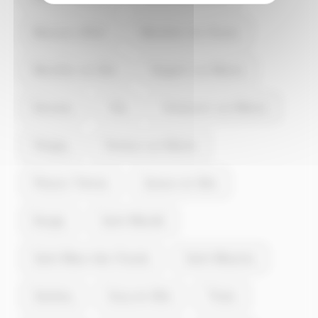
Maisons-Alfort
Mandres-les-Roses
Marolles-en-Brie
Nogent-sur-Marne
Noiseau
Orly
Ormesson-sur-Marne
Périgny
Perreux-sur-Marne
Plessis-Trévise
Queue-en-Brie
Rungis
Saint-Mandé
Saint-Maur-des-Fossés
Saint-Maurice
Santeny
Sucy-en-Brie
Thiais