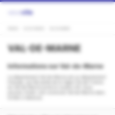
Panneau de gestion des cookies
FRANCE
ÎLE-DE-FRANCE
VAL-DE-MARNE
VAL-DE-MARNE
Informations sur Val-de-Marne
La département Val-de-Marne est un département
français, qui fait partie de la région Île-de-France.
du Val-de-Marne porte le numéro 94. Vous
pouvez choisir une commune Val-de-Marne dans
la liste ci-dessous.