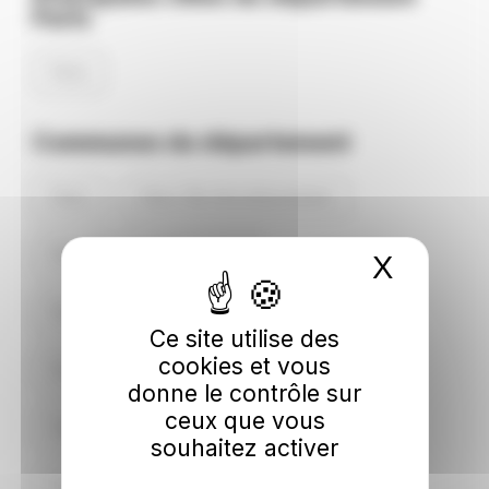
Paris
Paris
Communes du département
Paris
Paris 10e Arrondissement
Paris 11e Arrondissement
X
Masque
Paris 12e Arrondissement
Ce site utilise des
cookies et vous
Paris 13e Arrondissement
donne le contrôle sur
ceux que vous
Paris 14e Arrondissement
souhaitez activer
Paris 15e Arrondissement