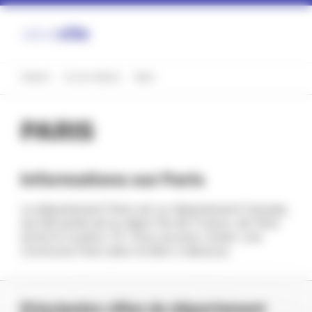
Panneau de gestion des cookies
FRANCE
ÎLE-DE-FRANCE
PARIS
PARIS
Informations sur Paris
La département Paris est un département français,
qui fait partie de la région Île-de-France. de Paris
porte le numéro 75. Vous pouvez choisir une
commune Paris dans la liste ci-dessous.
Principales villes du département