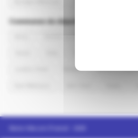
Boulogne-Billancourt
Nanterre
Asnières-sur
Communes du département
Antony
Asnières-sur-Seine
Bagneux
B
Clamart
Clichy
Colombes
Courbevoie
Levallois-Perret
Malakoff
Marnes-la-Coquet
Rueil-Malmaison
Saint-Cloud
Sceaux
Memo-Ville.com (France)
- 2026