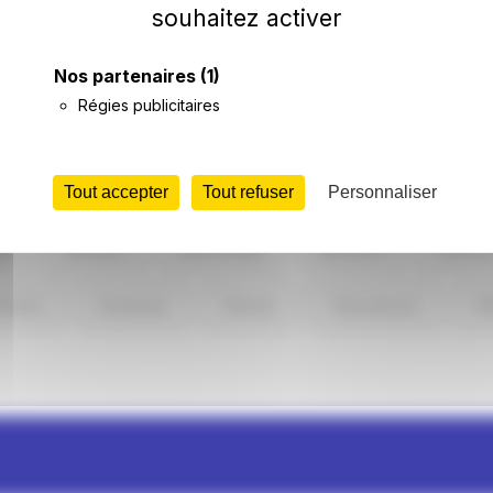
-Seine
Colombes
Courbevoie
Rueil-Malmaiso
souhaitez activer
Nos partenaires
(1)
Régies publicitaires
ois-Colombes
Boulogne-Billancourt
Bourg-la-Reine
Fontenay-aux-Roses
Garches
Garenne-Colom
Tout accepter
Tout refuser
Personnaliser
te
Meudon
Montrouge
Nanterre
Neuilly
Sèvres
Suresnes
Vanves
Vaucresson
Vi