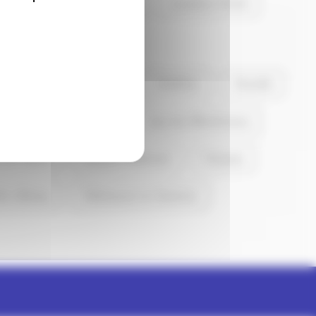
n
Issy-les-Moulineaux
Levallois-Perret
Châtenay-Malabry
Châtillon
Chaville
bes
Gennevilliers
Issy-les-Moulineaux
-sur-Seine
Plessis-Robinson
Puteaux
lle-d'Avray
Villeneuve-la-Garenne