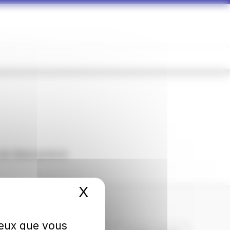
de-Seine porte le
X
Masquer le bandeau 
 ceux que vous