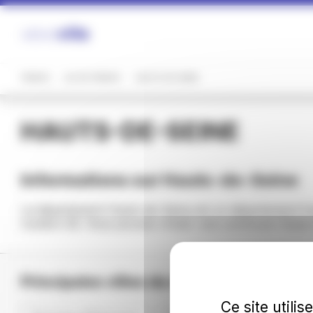
Panneau de gestion des cookies
FRANCE
ÎLE-DE-FRANCE
HAUTS-DE-SEINE
HAUTS-DE-SEINE
Informations sur Hauts-de-Seine
La département Hauts-de-Seine est un département franç
numéro 92. Vous pouvez choisir une commune Hauts-de
Principales villes du département Haut
Ce site utili