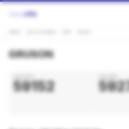
Panneau de gestion des cookies
FRANCE
HAUTS-DE-FRANCE
NORD
GRUSON
GRUSON
CODE POSTAL
CODE INSEE
59152
592