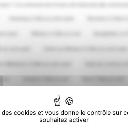
Gruson ? La commune de Gruson est entourée des communes
Anstaing à 3.2km au nord-ouest
Bouvines à 3.4km à 
ord-ouest
Willems à 4.5km au nord
Bourghelles à 4.
km au sud-ouest
Forest-sur-Marque à 5.5km au nord-ouest
en-Mélantois à 5.9km au sud-ouest
Sailly-lez-Lannoy à 6
d-est
Genech à 7.1km au sud
Hem à 7.4km au nord
son
se des cookies et vous donne le contrôle sur
souhaitez activer
GRUSON
GRUSON
GR