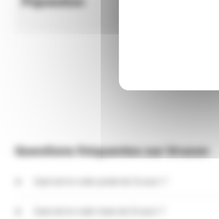
Population
Météo
Questions fréquentes sur Gruson
Quel est le code postal de Gruson ?
Le code postal de Gruson est 59152. Ce code peut être
bureau de poste qui distribue le courrier (bureau distr
Quel est le code Insee de Gruson ?