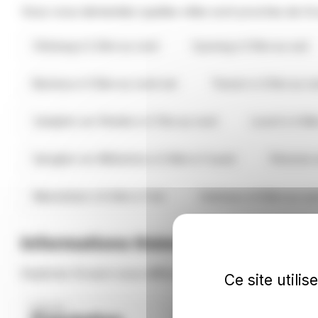
Vous vous demandez quelles villes sont proches de 
Chéreng à 2.2km au nord
Cysoing à 3.1km au sud
Baisieux à 3.5km au nord-est
Tressin à 4.1km au n
Camphin-en-Pévèle à 4.7km au nord
Louvil à 4.9
Sainghin-en-Mélantois à 5.9km à l'ouest
Péronne-
Wannehain à 6.4km à l'est
Cobrieux à 6.5km au su
Informations thématiques sur Gru
Explorez Gruson sous différents angles thématiques.
Ce site utili
GRUSON
GRUSON