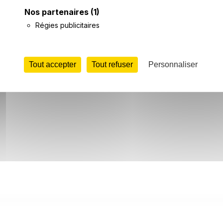
News
Hôtels
T
Nos partenaires
(1)
Régies publicitaires
Tout accepter
Tout refuser
Personnaliser
 partagé par plusieurs communes autour de Gruson, puisqu'
ibuteur de Gruson).