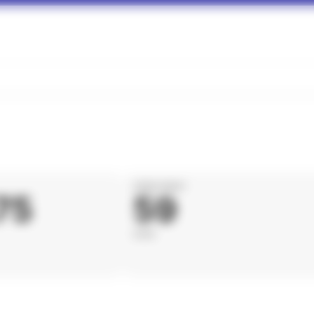
DÉPARTEMENT
75
59
NORD