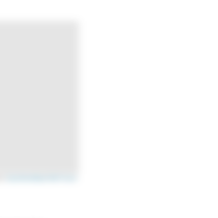
s ©
OpenStreetMap
/
OSM France