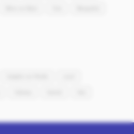
Mons-en-Barul
Croix
Wasquehal
Camphin-en-Pévèle
Louvil
Cobrieux
Genech
Hem