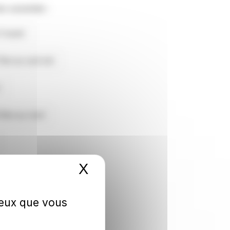
 suivantes :
l'ouest
7km au sud-est
.1km au nord
X
Masquer le bandeau 
 ceux que vous
USON