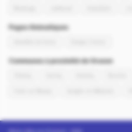
Maubeuge
Lambersart
Armentières
Lo
Pages thématiques
Actualités de Gruson
Energie à Gruson
Communes à proximité de Gruson
Chéreng
Cysoing
Anstaing
Bouvines
Forest-sur-Marque
Sainghin-en-Mélantois
P
Memo-Ville.com (France)
- 2026