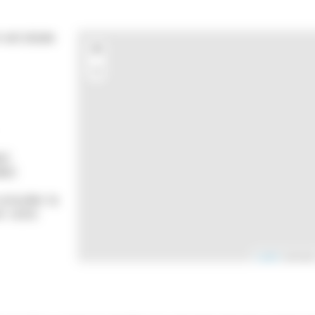
est située
+
−
s)
des)
onsulter la
r votre
Leaflet
| donnée