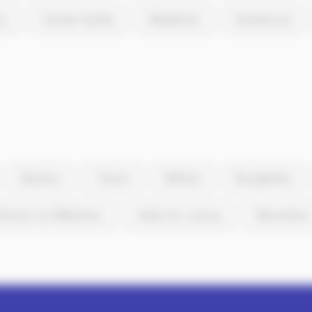
os
Grande-Synthe
Madeleine
Hazebrouck
Baisieux
Tressin
Willems
Bourghelles
éronne-en-Mélantois
Sailly-lez-Lannoy
Wannehain