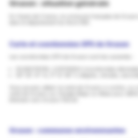
Gruson : situation générale
En Hauts-de-France, la commune française de Gruson 
dans le département du Nord (59).
Carte et coordonnées GPS de Gruson
Les coordonnées GPS de Gruson sont les suivantes :
50.592178760, 3.215762914 (coordonnées décimale
50° 35' 31" N, 3° 12' 56" E (degrés, minutes, secon
Vous pouvez utiliser la carte de Gruson ci-contre, ou c
carte de Gruson sur Google Maps ou Waze pour défini
itinéraire vers Gruson (Nord).
Gruson : communes environnnantes