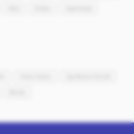
Marly
Rombas
Hagondange
les
Charly-Oradour
Ogy-Montoy-Flanville
Marsilly