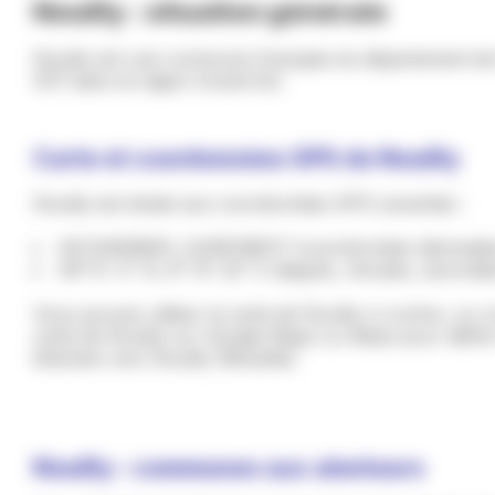
Nouilly : situation générale
Nouilly est une commune française du département de
(57) dans la région Grand Est.
Carte et coordonnées GPS de Nouilly
Nouilly est située aux coordonnées GPS suivantes :
49.134656821, 6.256138017 (coordonnées décimale
49° 8' 4" N, 6° 15' 22" E (degrés, minutes, seconde
Vous pouvez utiliser la carte de Nouilly ci-contre, ou c
carte de Nouilly sur Google Maps ou Waze pour défini
itinéraire vers Nouilly (Moselle).
Nouilly : communes aux alentours