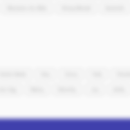
Maizières-lès-Metz
Stiring-Wendel
Amnéville
-Sainte-Barbe
Vany
Coincy
Failly
Chieul
lès-Vigy
Malroy
Retonfey
Jury
Antilly