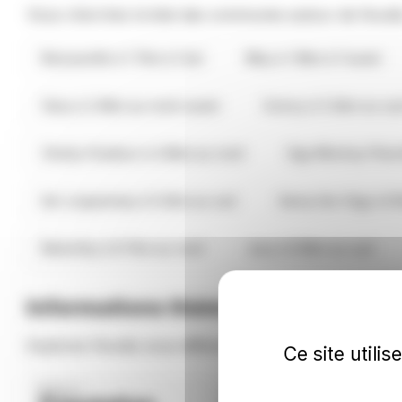
Vous cherchez la liste des communes autour de Nouill
Noisseville à 1.7km à l'est
Mey à 1.8km à l'ouest
Vany à 2.6km au nord-ouest
Coincy à 3.4km au su
Charly-Oradour à 4.8km au nord
Ogy-Montoy-Flanvi
Ars-Laquenexy à 5.4km au sud
Sanry-lès-Vigy à 6.
Retonfey à 6.7km au nord
Jury à 6.9km au sud
Informations thématiques sur Noui
Explorez Nouilly sous différents angles thématiques.
Ce site utili
NOUILLY
NOUILLY