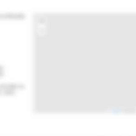
 la Moselle
+
−
s)
s)
onsulter la
r votre
Leaflet
| donnée