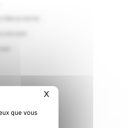
:
à 2.6km au nord-est
au nord-ouest
'ouest
X
Masquer le bandeau 
 ceux que vous
UILLY