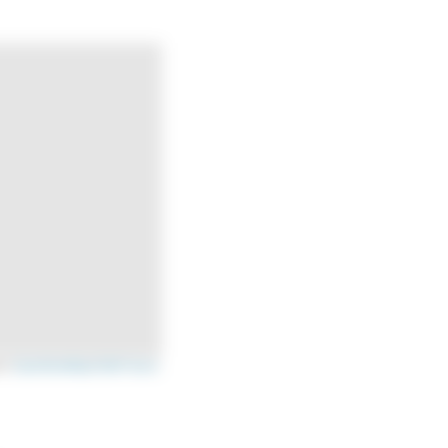
s ©
OpenStreetMap
/
OSM France