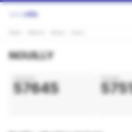
Panneau de gestion des cookies
FRANCE
GRAND EST
MOSELLE
NOUILLY
NOUILLY
CODE POSTAL
CODE INSEE
57645
575