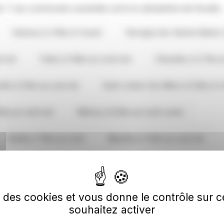
y ? Les communes suivantes sont en périphérie de Nouilly 
Vantoux à 2.5km à l'ouest
Servigny-lès-Sainte-Barbe 
d-est
Failly à 3.6km au nord-est
Chieulles à 4.7km 
lle à 5.1km au sud-est
Saint-Julien-lès-Metz à 5.3km à l
1km au nord-est
Malroy à 6.2km au nord-ouest
Antilly à 7.1km au nord
Marsilly à 7.2km au sud-est
lly
se des cookies et vous donne le contrôle sur
souhaitez activer
NOUILLY
NOUILLY
NO