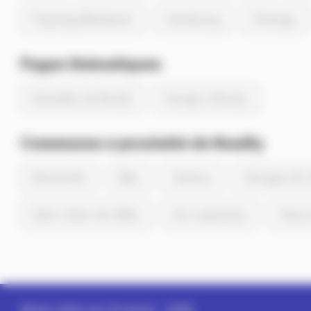
Freyming-Merlebach
Sarrebourg
Florange
Pages thématiques
Actualités de Nouilly
Energie à Nouilly
Communes à proximité de Nouilly
Noisseville
Mey
Vantoux
Servigny-lès
Saint-Julien-lès-Metz
Ars-Laquenexy
Sanry-
Memo-Ville.com (France)
- 2026