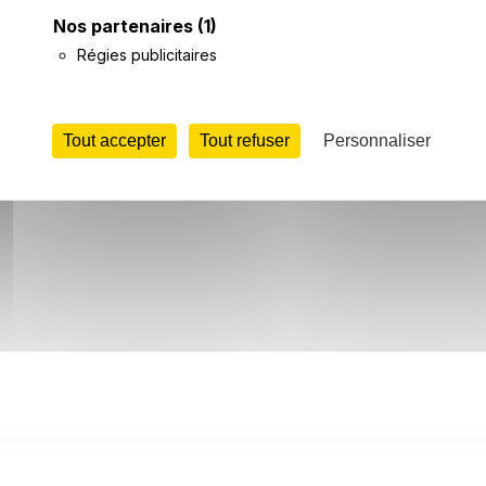
News
Hôtels
T
Nos partenaires
(1)
Régies publicitaires
Tout accepter
Tout refuser
Personnaliser
 partagé par plusieurs communes autour de Nouilly, puisqu'
buteur de Nouilly).