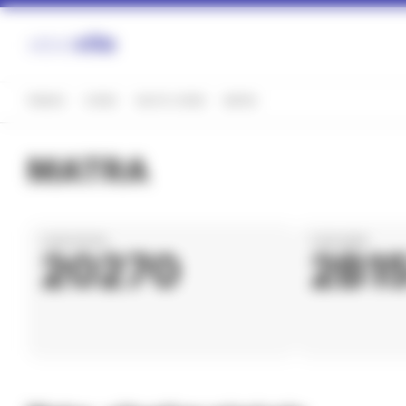
Panneau de gestion des cookies
FRANCE
CORSE
HAUTE-CORSE
MATRA
MATRA
CODE POSTAL
CODE INSEE
20270
2B1