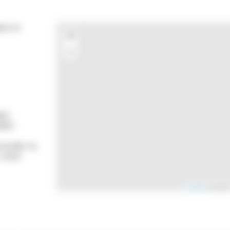
ns le
+
−
es)
des)
nsulter la
 votre
Leaflet
| donnée