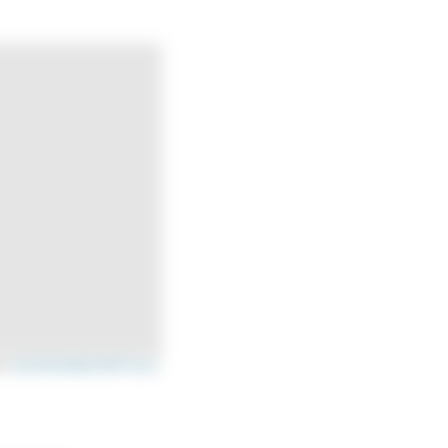
s ©
OpenStreetMap
/
OSM France