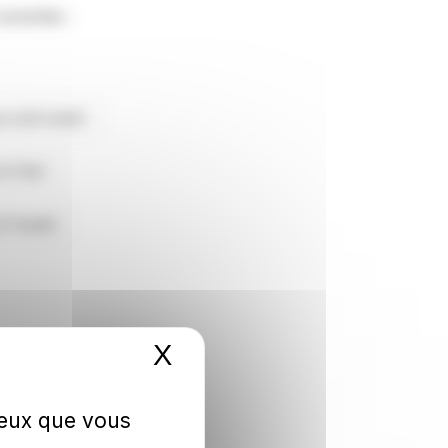
ivantes :
au sud-ouest
à l'est
 l'ouest
X
Masquer le bandeau 
 ceux que vous
TRA