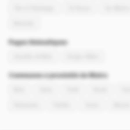
Ville-di-Pietrabugno
Île-Rousse
San-Martino
Monticello
Pages thématiques
Actualités de Matra
Energie à Matra
Communes à proximité de Matra
Moïta
Zalana
Perelli
Novale
Pian
Pietraserena
Piobetta
Tarrano
Mazzol