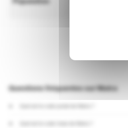
Population
Météo
Questions fréquentes sur Matra
Quel est le code postal de Matra ?
Le code postal de Matra est 20270. Ce code peut être 
bureau de poste qui distribue le courrier (bureau distr
Quel est le code Insee de Matra ?