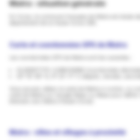
Matra : situation générale
En Corse, la commune française de Matra est située da
département de la Haute-Corse (2B).
Carte et coordonnées GPS de Matra
Les coordonnées GPS de Matra sont les suivantes :
42.282877731, 9.388145686 (coordonnées décimal
42° 16' 58" N, 9° 23' 17" E (degrés, minutes, secon
Vous pouvez utiliser la carte de Matra ci-contre, ou co
carte de Matra sur Google Maps ou Waze pour définir
itinéraire vers Matra (Haute-Corse).
Matra : villes et villages à proximité