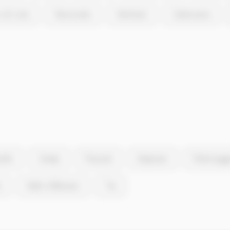
-di-Lota
Vescovato
Ventiseri
Calenzana
ello
Campi
Piazzali
Ampriani
Pietricagg
a
Valle-d'Alesani
Tox