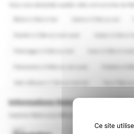
Vous vous demandez quelles villes sont proches de M
Moïta à 2.5km à l'est
Zalana à 3.3km au sud
Pianello à 3.9km au nord-ouest
Campi à 4.2km à l'
Pietricaggio à 5.3km au nord
Zuani à 5.6km à l'oue
Pietraserena à 6.6km au sud-ouest
Piobetta à 6.8
Valle-d'Alesani à 7.2km au nord-est
Tox à 7.5km au
Informations thématiques sur Mat
Explorez Matra sous différents angles thématiques.
Ce site utili
MATRA
MATRA