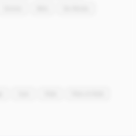
Cervione
Aléria
San-Nicolao
io
Zuani
Ortale
Pietra-di-Verde