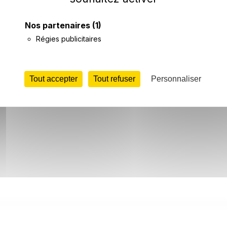
News
Hôtels
T
Nos partenaires
(1)
Régies publicitaires
Tout accepter
Tout refuser
Personnaliser
partagé par plusieurs communes autour de Matra, puisqu'il
ibuteur de Matra).