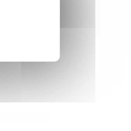
ourisme
 s'agit du code du