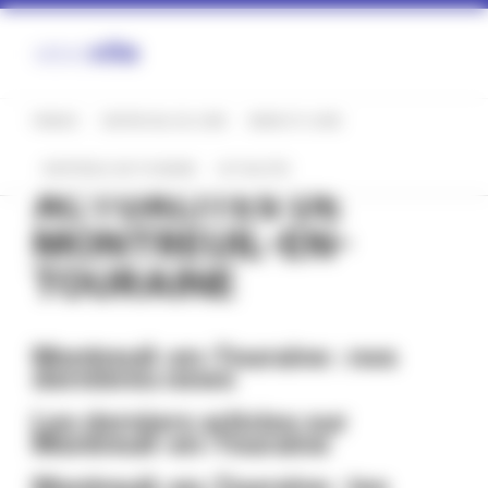
Panneau de gestion des cookies
FRANCE
CENTRE-VAL DE LOIRE
INDRE-ET-LOIRE
MONTREUIL-EN-TOURAINE
ACTUALITÉS
ACTUALITÉS DE
MONTREUIL-EN-
TOURAINE
Montreuil-en-Touraine : nos
dernières news
Les derniers articles sur
Montreuil-en-Touraine
Montreuil-en-Touraine : les