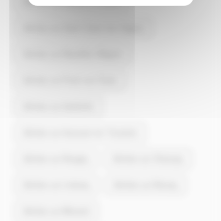
Articles sur Neuillé-le-Lierre
Articles sur Saint-Ouen-les-Vignes
Articles sur Nazelles-Négron
Articles sur Pocé-sur-Cisse
Articles sur Autrèche
Articles sur Auzouer-en-Touraine
Articles sur Reugny
Articles sur Chançay
Articles sur Limeray
Articles sur Noizay
Articles sur Morand