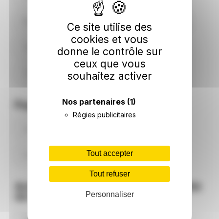
Monts
Veigné
Loches
Esvres
Ce site utilise des
cookies et vous
Ville-aux-Dames
Bléré
Luynes
donne le contrôle sur
ceux que vous
Château-Renault
souhaitez activer
Nos partenaires
(1)
Pages thématiques
Régies publicitaires
Actualités de Montreuil-en-Touraine
Tout accepter
Energie à Montreuil-en-Touraine
Tout refuser
Actualité des communes à proximité
Personnaliser
de Montreuil-en-Touraine